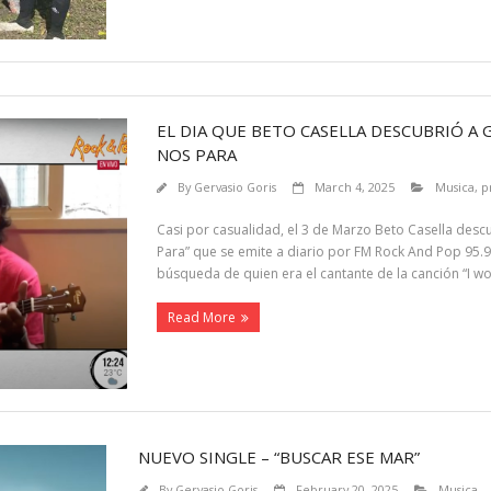
EL DIA QUE BETO CASELLA DESCUBRIÓ A
NOS PARA
By
Gervasio Goris
March 4, 2025
Musica
,
p
Casi por casualidad, el 3 de Marzo Beto Casella desc
Para” que se emite a diario por FM Rock And Pop 95.9 
búsqueda de quien era el cantante de la canción “I w
Read More
NUEVO SINGLE – “BUSCAR ESE MAR”
By
Gervasio Goris
February 20, 2025
Musica