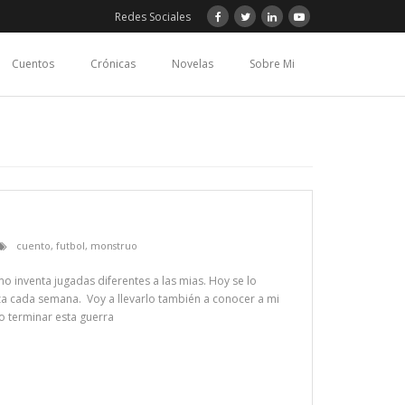
Redes Sociales
Cuentos
Crónicas
Novelas
Sobre Mi
cuento
,
futbol
,
monstruo
omo inventa jugadas diferentes a las mias. Hoy se lo
a cada semana. Voy a llevarlo también a conocer a mi
o terminar esta guerra