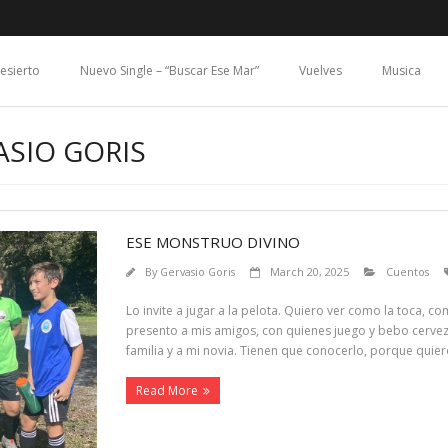
Desierto
Nuevo Single – “Buscar Ese Mar”
Vuelves
Musica
ASIO GORIS
ESE MONSTRUO DIVINO
By
Gervasio Goris
March 20, 2025
Cuentos
Lo invite a jugar a la pelota. Quiero ver como la toca, c
presento a mis amigos, con quienes juego y bebo cervez
familia y a mi novia. Tienen que conocerlo, porque quier
Read More