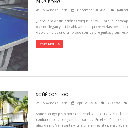
PING PONG
By
Gervasio Goris
December 20, 2020
Journal
¿Porque la destrucción? ¿Porque la ley? ¿Porque la tram
que no llegan y están ahí. Uno no quiere verlas pero ahí
desvela no es uno si no que son las preguntas y sus res
Read More
SOÑÉ CONTIGO
By
Gervasio Goris
April 20, 2020
Cuentos
Soñé contigo pero note que en el sueño tu voz era distin
confundido, te preguntaba por qué. En el sueño no sabi
algo de mi. Me levanté y fui a una entrevista para trabaja