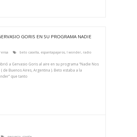
 GERVASIO GORIS EN SU PROGRAMA NADIE
rensa
beto casella
,
espantapajaros
,
I wonder
,
radio
ubrió a Gervasio Goris al aire en su programa “Nadie Nos
( de Buenos Aires, Argentina ). Beto estaba a la
onder” que tanto
gervasio
,
single