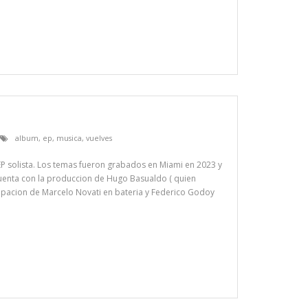
album
,
ep
,
musica
,
vuelves
EP solista. Los temas fueron grabados en Miami en 2023 y
uenta con la produccion de Hugo Basualdo ( quien
icipacion de Marcelo Novati en bateria y Federico Godoy