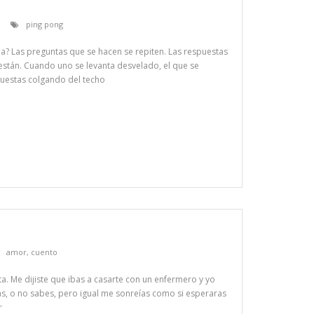
ping pong
pa? Las preguntas que se hacen se repiten. Las respuestas
 están. Cuando uno se levanta desvelado, el que se
puestas colgando del techo
amor
,
cuento
ta. Me dijiste que ibas a casarte con un enfermero y yo
as, o no sabes, pero igual me sonreías como si esperaras
r