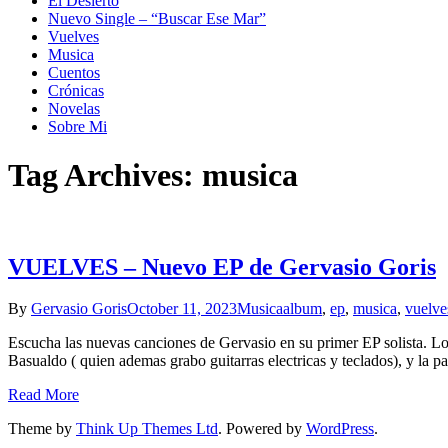
El Desierto
Nuevo Single – “Buscar Ese Mar”
Vuelves
Musica
Cuentos
Crónicas
Novelas
Sobre Mi
Tag Archives: musica
VUELVES – Nuevo EP de Gervasio Goris
By
Gervasio Goris
October 11, 2023
Musica
album
,
ep
,
musica
,
vuelve
Escucha las nuevas canciones de Gervasio en su primer EP solista. 
Basualdo ( quien ademas grabo guitarras electricas y teclados), y la 
Read More
Theme by
Think Up Themes Ltd
. Powered by
WordPress
.