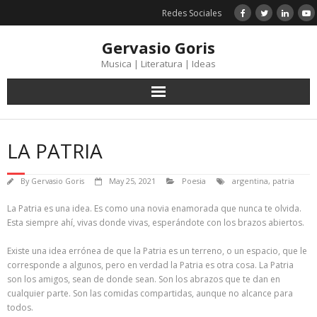
Skip
Redes Sociales
to
content
Gervasio Goris
Musica | Literatura | Ideas
LA PATRIA
By
Gervasio Goris
May 25, 2021
Poesia
argentina
,
patria
La Patria es una idea. Es como una novia enamorada que nunca te olvida.
Esta siempre ahí, vivas donde vivas, esperándote con los brazos abiertos.
Existe una idea errónea de que la Patria es un terreno, o un espacio, que le
corresponde a algunos, pero en verdad la Patria es otra cosa. La Patria
son los amigos, sean de donde sean. Son los abrazos que te dan en
cualquier parte. Son las comidas compartidas, aunque no alcance para
todos.