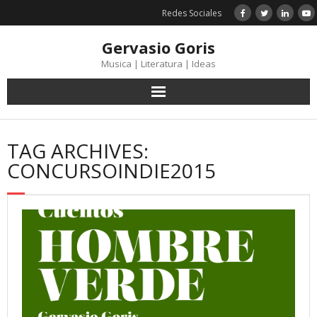
Skip
Redes Sociales
to
content
Gervasio Goris
Musica | Literatura | Ideas
TAG ARCHIVES:
CONCURSOINDIE2015