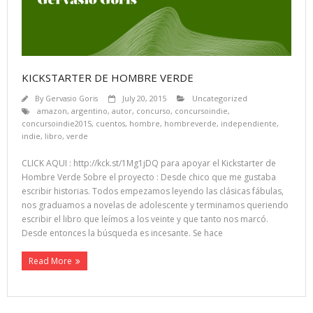
KICKSTARTER DE HOMBRE VERDE
By
Gervasio Goris
July 20, 2015
Uncategorized
amazon
,
argentino
,
autor
,
concurso
,
concursoindie
,
concursoindie2015
,
cuentos
,
hombre
,
hombreverde
,
independiente
,
indie
,
libro
,
verde
CLICK AQUI : http://kck.st/1Mg1jDQ para apoyar el Kickstarter de
Hombre Verde Sobre el proyecto : Desde chico que me gustaba
escribir historias. Todos empezamos leyendo las clásicas fábulas,
nos graduamos a novelas de adolescente y terminamos queriendo
escribir el libro que leímos a los veinte y que tanto nos marcó.
Desde entonces la búsqueda es incesante. Se hace
Read More