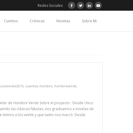
Redes Sociales
Cuentos
Crónicas
Novelas
Sobre Mi
d
cursoindie2015
,
cuentos
,
hombre
,
hombreverde
,
tarter de Hombre Verde Sobre el proyecto : Desde chico
endo las clásicas fábulas, nos graduamos a novelas de
e leímos a los veinte y que tanto nos marcó. Desde