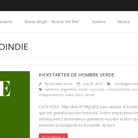
Desierto
Nuevo Single – “Buscar Ese Mar”
Vuelves
Musica
OINDIE
KICKSTARTER DE HOMBRE VERDE
By
Gervasio Goris
July 20, 2015
Uncategorize
amazon
,
argentino
,
autor
,
concurso
,
concursoindie
,
con
independiente
,
indie
,
libro
,
verde
CLICK AQUI : http://kck.st/1Mg1jDQ para apoyar el Kicks
que me gustaba escribir historias. Todos empezamos ley
adolescente y terminamos queriendo escribir el libro qu
entonces la búsqueda es incesante. Se hace
Read More