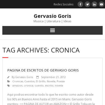
Skip
Redes Sociales
to
content
Gervasio Goris
Musica | Literatura | Ideas
TAG ARCHIVES: CRONICA
PAGINA DE ESCRITOS DE GERVASIO GORIS
By
Gervasio Goris
September 21, 2012
Cronicas
,
Cuentos
,
El Grillo
,
Novela
,
Poesia
amazon
,
cronica
,
cuento
,
escrito
,
novela
Aqui podras encontrar todo lo que he escrito como autor desde
los 90’s en Buenos Aires hasta el 2015 en Miami. Gervasio Goris
escritos : >> PAGINA DE AUTOR en AMAZON<< El Grillo Tobu en la