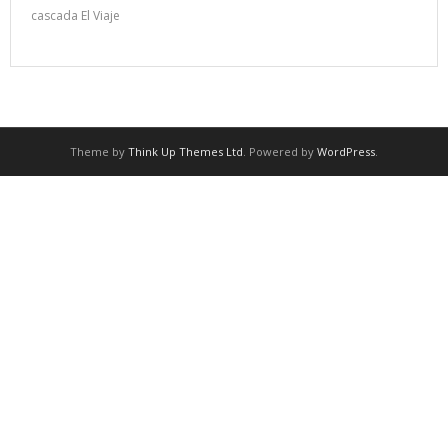
cascada El Viaje
Theme by
Think Up Themes Ltd
. Powered by
WordPress
.