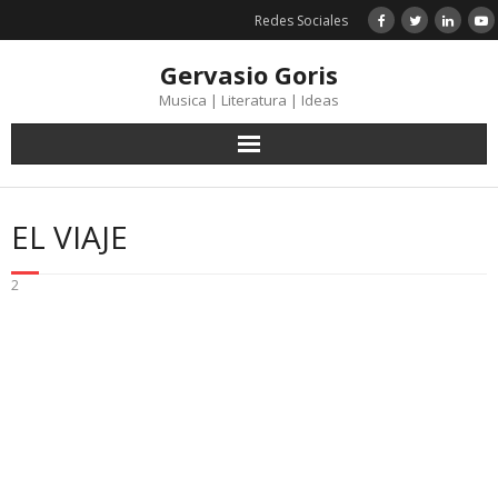
Skip
Redes Sociales
to
content
Gervasio Goris
Musica | Literatura | Ideas
EL VIAJE
2