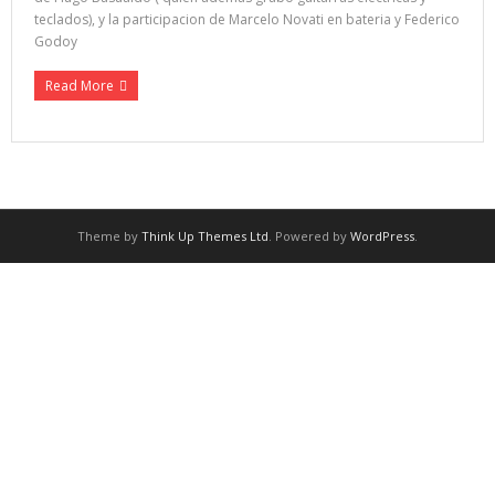
teclados), y la participacion de Marcelo Novati en bateria y Federico
Godoy
Read More
Theme by
Think Up Themes Ltd
. Powered by
WordPress
.