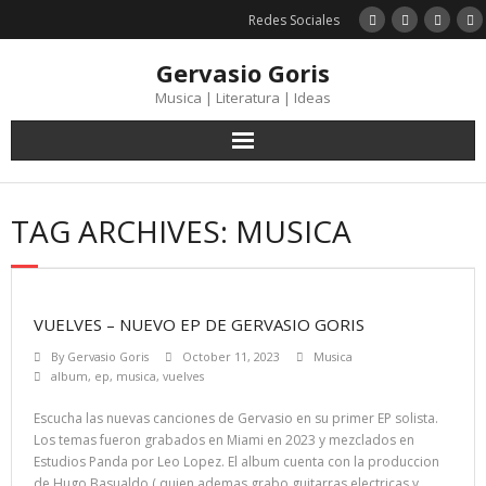
Skip
Redes Sociales
to
content
Gervasio Goris
Musica | Literatura | Ideas
TAG ARCHIVES: MUSICA
VUELVES – NUEVO EP DE GERVASIO GORIS
By
Gervasio Goris
October 11, 2023
Musica
album
,
ep
,
musica
,
vuelves
Escucha las nuevas canciones de Gervasio en su primer EP solista.
Los temas fueron grabados en Miami en 2023 y mezclados en
Estudios Panda por Leo Lopez. El album cuenta con la produccion
de Hugo Basualdo ( quien ademas grabo guitarras electricas y